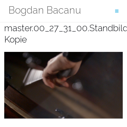
Zum
Bogdan Bacanu
Inhalt
springen
master.00_27_31_00.Standbil
Kopie