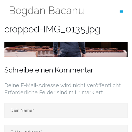
Zum
Bogdan Bacanu
Inhalt
springen
cropped-IMG_0135.jpg
Schreibe einen Kommentar
Deine E-Mail-Adresse wird nicht veröffentlicht.
Erforderliche Felder sind mit
*
markiert