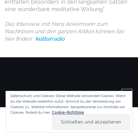
entfalten besonders in den langsame
n Sätzen
eine wunderbare meditative Wirkung”
Das Interview mit Hans Ackermann zum
Nachhören und den ganzen Artikel können Sie
hier finden:
kultur
radio
Datenschutz und Cookies: Diese Website verwendet Cookies. Wenn
du die Website weiterhin nutzt, stimmst du der Verwendung von
Cookies zu.
Weitere Informationen, beispielsweise zur Kontrolle von
Cookies, findest du hier:
Cookie-Richtlinie